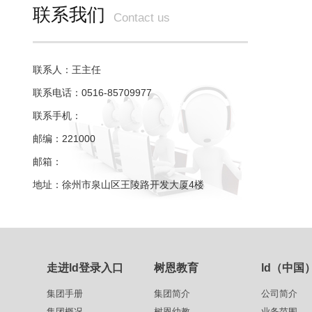
联系我们
Contact us
联系人：王主任
联系电话：0516-85709977
联系手机：
邮编：221000
邮箱：
地址：徐州市泉山区王陵路开发大厦4楼
走进ld登录入口
树恩教育
ld（中国
集团手册
集团简介
公司简介
集团概况
树恩幼教
业务范围