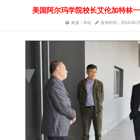
美国阿尔玛学院校长艾伦加特林一
来源：本站
发布时间：2018-04-2