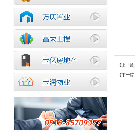
【上一篇
【下一篇