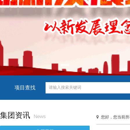
ld登录入口掠影
项目查找
集团资讯
News
您好，您当前所