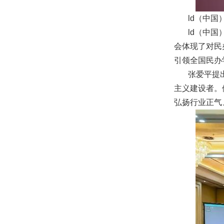
ld（中
ld（中
会体现了对民
引领全国民办
张爱平提
主义建设者。
弘扬行业正气