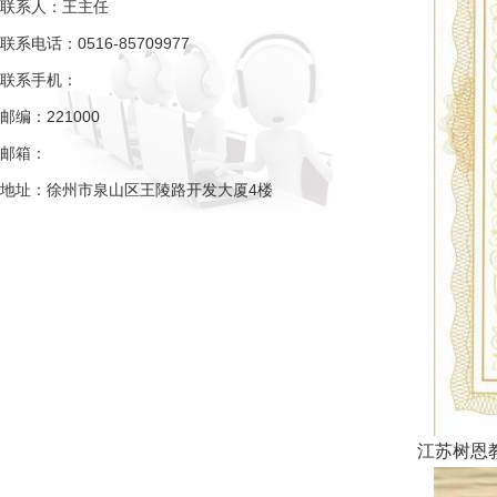
联系人：王主任
联系电话：0516-85709977
联系手机：
邮编：221000
邮箱：
地址：徐州市泉山区王陵路开发大厦4楼
江苏树恩