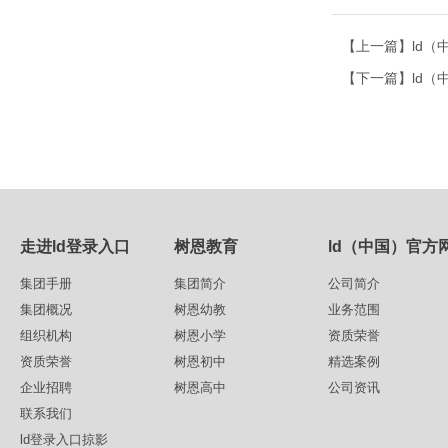
【上一篇】ld（
【下一篇】ld
走进ld登录入口
树恩教育
ld（中国）官方
集团手册
集团简介
公司简介
集团概况
树恩幼教
业务范围
组织机构
树恩小学
资质荣誉
资质荣誉
树恩初中
精选案例
企业招聘
树恩高中
公司资讯
联系我们
ld登录入口掠影