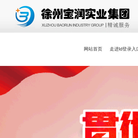
网站首页
走进ld登录入
集团手册
集团概况
组织机构
资质荣誉
企业招聘
联系我们