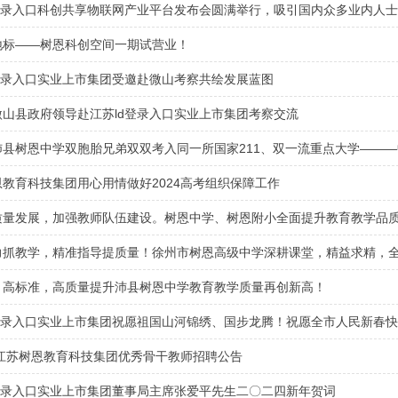
d登录入口科创共享物联网产业平台发布会圆满举行，吸引国内众多业内人
地标——树恩科创空间一期试营业！
d登录入口实业上市集团受邀赴微山考察共绘发展蓝图
微山县政府领导赴江苏ld登录入口实业上市集团考察交流
沛县树恩中学双胞胎兄弟双双考入同一所国家211、双一流重点大学——
教育科技集团用心用情做好2024高考组织保障工作
量发展，加强教师队伍建设。树恩中学、树恩附小全面提升教育教学品质，以品
力抓教学，精准指导提质量！徐州市树恩高级中学深耕课堂，精益求精，
，高标准，高质量提升沛县树恩中学教育教学质量再创新高！
d登录入口实业上市集团祝愿祖国山河锦绣、国步龙腾！祝愿全市人民新春
丨江苏树恩教育科技集团优秀骨干教师招聘公告
d登录入口实业上市集团董事局主席张爱平先生二〇二四新年贺词