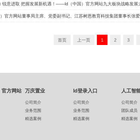
 锐意进取 把握发展新机遇！——ld（中国）官方网站九大板块战略发展
国）官方网站董事局主席、党委副书记、江苏树恩教育科技集团董事长张爱平当选中国民办
首页
上一页
1
2
3
）官方网站
万庆置业
ld登录入口
人工智
公司简介
公司简介
公司简介
业务范围
业务范围
团队成员
精选案例
精选案例
精选案例