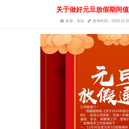
关于做好元旦放假期间值
来源：本站
发布时间：2019-12-2