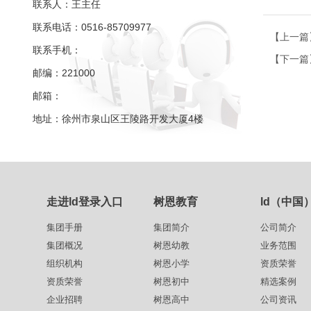
联系人：王主任
联系电话：0516-85709977
【上一篇
联系手机：
【下一篇
邮编：221000
邮箱：
地址：徐州市泉山区王陵路开发大厦4楼
走进ld登录入口
树恩教育
ld（中国
集团手册
集团简介
公司简介
集团概况
树恩幼教
业务范围
组织机构
树恩小学
资质荣誉
资质荣誉
树恩初中
精选案例
企业招聘
树恩高中
公司资讯