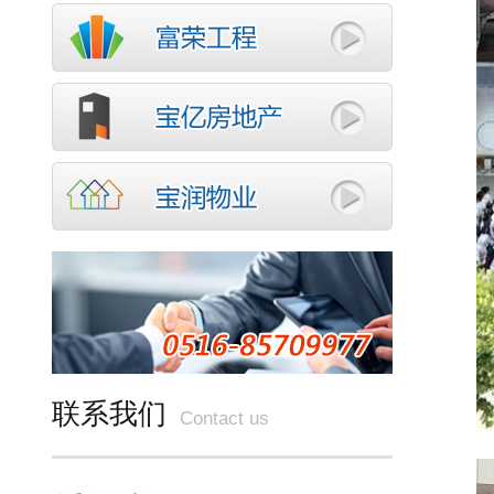
联系我们
Contact us