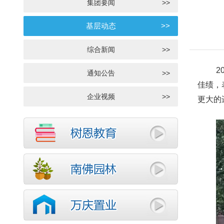
集团要闻
>>
基层动态
>>
综合新闻
>>
2
通知公告
>>
佳绩，
企业视频
>>
更大的