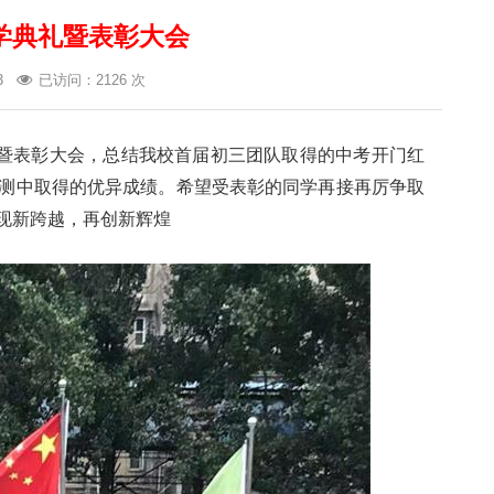
学典礼暨表彰大会
3
已访问：2126 次
礼暨表彰大会，总结我校首届初三团队取得的中考开门红
测中取得的优异成绩。希望受表彰的同学再接再厉争取
现新跨越，再创新辉煌