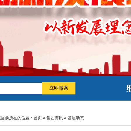
影
立即搜索
您当前所在的位置：
首页
集团资讯
基层动态