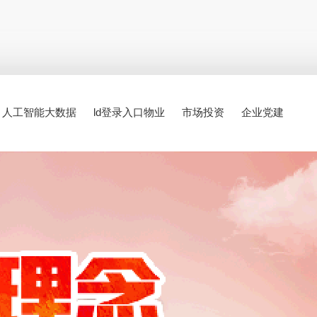
人工智能大数据
ld登录入口物业
市场投资
企业党建