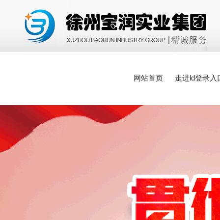
网站首页
走进ld登录入
集团手册
集团概况
组织机构
资质荣誉
企业招聘
联系我们