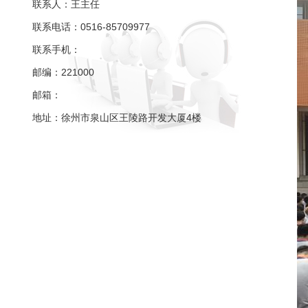
联系人：王主任
联系电话：0516-85709977
联系手机：
邮编：221000
邮箱：
地址：徐州市泉山区王陵路开发大厦4楼